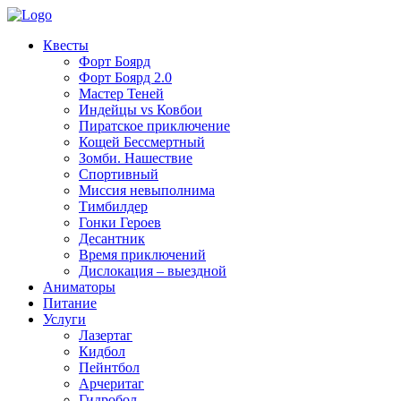
Квесты
Форт Боярд
Форт Боярд 2.0
Мастер Теней
Индейцы vs Ковбои
Пиратское приключение
Кощей Бессмертный
Зомби. Нашествие
Спортивный
Миссия невыполнима
Тимбилдер
Гонки Героев
Десантник
Время приключений
Дислокация – выездной
Аниматоры
Питание
Услуги
Лазертаг
Кидбол
Пейнтбол
Арчеритаг
Гидробол