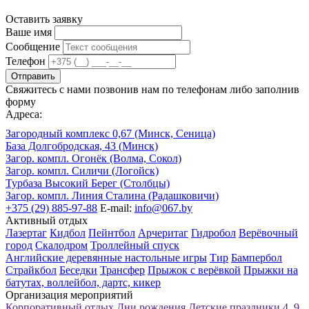
Оставить заявку
Ваше имя
Сообщение
Телефон
Отправить
Свяжитесь с нами позвонив нам по телефонам либо заполнив
форму
Адреса:
Загородный комплекс 0,67 (Минск, Сеница)
База Долгобродская, 43 (Минск)
Загор. компл. Огонёк (Волма, Сокол)
Загор. компл. Силичи (Логойск)
Турбаза Высокий Берег (Столбцы)
Загор. компл. Линия Сталина (Радашковичи)
+375 (29) 885-97-88
E-mail:
info@067.by
Активный отдых
Лазертаг
Кидбол
Пейнтбол
Арчеритаг
Гидробол
Верёвочный
город
Скалодром
Троллейный спуск
Английские деревянные настольные игры
Тир
Бампербол
Страйкбол
Беседки
Трансфер
Прыжок с верёвкой
Прыжки на
батутах, воллейбол, дартс, кикер
Организация мероприятий
Корпоративный отдых
Дни рождения
Детские праздники
4, 9