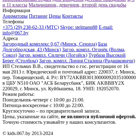
и 11 классы
Мальчишник, девичник, второй день свадьбы
Информация
Аниматоры
Питание
Цены
Контакты
Телефоны
+375 (29) 238-62-33 (МТС)
Skype: stelmann88
E-mail:
info@067.by
Адреса
Загородный комплекс 0,67 (Минск, Сеница)
База
Долгобродская, 43 (Минск)
Загор. компл. Огонёк (Волма,
Сокол)
Загор. компл. Силичи (Логойск)
Турбаза Высокий
Берег (Столбцы)
Загор. компл. Линия Сталина (Радашковичи)
ИП Стельмах В.В., свидетельство о гос. регистрации от 16
мая 2013 г. Юридический и почтовый адрес: 220037, г. Минск,
пер. Товарищеский, 4. Р/с: BY72AKBB30130000092035100000
в ЦБУ N510 ОАО "АСБ Беларусбанк", БИК AKBВBY2X
220029, г. Минск, ул. Куйбышева, 18. УНП: 192052070.
Режим работы:
Понедельник-четверг с 10:00 до 21:00.
Пятница-воскресенье с 10:00 до 22:00.
Круглосуточно – по предварительной записи.
Цены, указанные на сайте,
не являются публичной офертой.
Точную стоимость узнавайте у наших консультантов.
© kids.067.by 2013-2024